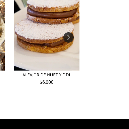
ALFAJOR DE NUEZ Y DDL
ALFAJOR COCO
$6.000
$8.500