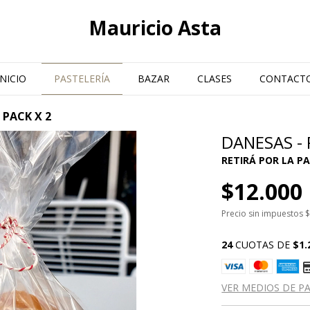
Mauricio Asta
INICIO
PASTELERÍA
BAZAR
CLASES
CONTACT
 PACK X 2
DANESAS - 
$12.000
Precio sin impuestos
$
24
CUOTAS DE
$1.
VER MEDIOS DE P