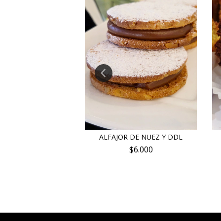
 FRUTOS SECOS
ALFAJOR DE NUEZ Y DDL
$35.000
$6.000